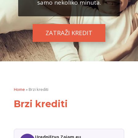
samo nekoliko minuta.
ZATRAŽI KREDIT
Home
»
Brzi krediti
Brzi krediti
Uredništvo Zajam.eu