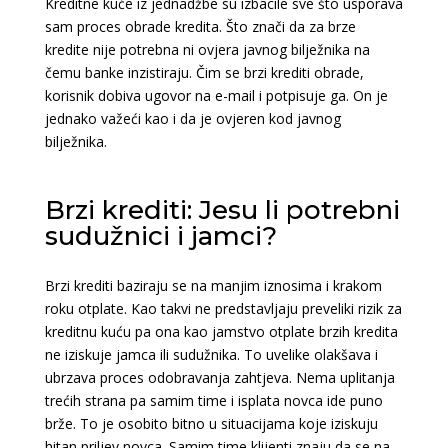
Kreditne kuće iz jednadžbe su izbacile sve što usporava
sam proces obrade kredita. Što znači da za brze
kredite nije potrebna ni ovjera javnog bilježnika na
čemu banke inzistiraju. Čim se brzi krediti obrade,
korisnik dobiva ugovor na e-mail i potpisuje ga. On je
jednako važeći kao i da je ovjeren kod javnog
bilježnika.
Brzi krediti: Jesu li potrebni
sudužnici i jamci?
Brzi krediti baziraju se na manjim iznosima i krakom
roku otplate. Kao takvi ne predstavljaju preveliki rizik za
kreditnu kuću pa ona kao jamstvo otplate brzih kredita
ne iziskuje jamca ili sudužnika. To uvelike olakšava i
ubrzava proces odobravanja zahtjeva. Nema uplitanja
trećih strana pa samim time i isplata novca ide puno
brže. To je osobito bitno u situacijama koje iziskuju
hitan priljev novca. Samim time klijenti znaju da se na