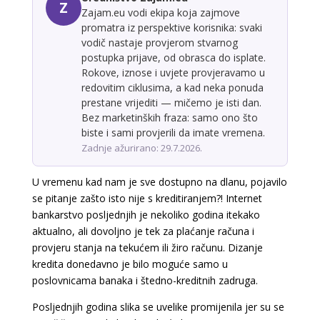
Z
Zajam.eu vodi ekipa koja zajmove
promatra iz perspektive korisnika: svaki
vodič nastaje provjerom stvarnog
postupka prijave, od obrasca do isplate.
Rokove, iznose i uvjete provjeravamo u
redovitim ciklusima, a kad neka ponuda
prestane vrijediti — mičemo je isti dan.
Bez marketinških fraza: samo ono što
biste i sami provjerili da imate vremena.
Zadnje ažurirano: 29.7.2026.
U vremenu kad nam je sve dostupno na dlanu, pojavilo
se pitanje zašto isto nije s kreditiranjem?! Internet
bankarstvo posljednjih je nekoliko godina itekako
aktualno, ali dovoljno je tek za plaćanje računa i
provjeru stanja na tekućem ili žiro računu. Dizanje
kredita donedavno je bilo moguće samo u
poslovnicama banaka i štedno-kreditnih zadruga.
Posljednjih godina slika se uvelike promijenila jer su se