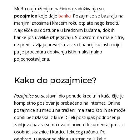
Među najtraženijim načinima zaduživanja su
pozajmice
koje daje
banka
. Pozajmice se baziraju na
manjim iznosima i kraćem roku otplate nego krediti.
Najčešće su dostupne u kreditnim kućama, dok ih
banke još uvelike izbjegavaju. S obzirom na male cifre,
ne predstavljaju prevelik rizik za financijsku instituciju
pa je procedura dobivanja istih maksimalno
pojednostavljena.
Kako do pozajmice?
Pozajmice
su sastavni dio ponude kreditnih kuća čije je
kompletno poslovanje prebačeno na internet. Online
pozajmice su među najtraženijima zato što ih se može
dobiti bez izlaska iz kuće. Cijeli postupak podnošenja
zahtjeva bazira se na dva osnovna dokumenta, preslici
osobne iskaznice i kartice tekućeg računa. Po
odobrenju ugovor se skida sa stranica ili šalje