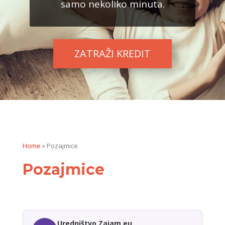
samo nekoliko minuta.
ZATRAŽI KREDIT
Home
»
Pozajmice
Pozajmice
Uredništvo Zajam.eu