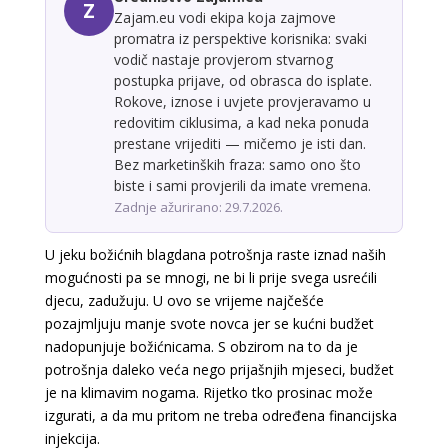
Z
Zajam.eu vodi ekipa koja zajmove
promatra iz perspektive korisnika: svaki
vodič nastaje provjerom stvarnog
postupka prijave, od obrasca do isplate.
Rokove, iznose i uvjete provjeravamo u
redovitim ciklusima, a kad neka ponuda
prestane vrijediti — mičemo je isti dan.
Bez marketinških fraza: samo ono što
biste i sami provjerili da imate vremena.
Zadnje ažurirano: 29.7.2026.
U jeku božićnih blagdana potrošnja raste iznad naših
mogućnosti pa se mnogi, ne bi li prije svega usrećili
djecu, zadužuju. U ovo se vrijeme najčešće
pozajmljuju manje svote novca jer se kućni budžet
nadopunjuje božićnicama. S obzirom na to da je
potrošnja daleko veća nego prijašnjih mjeseci, budžet
je na klimavim nogama. Rijetko tko prosinac može
izgurati, a da mu pritom ne treba određena financijska
injekcija.