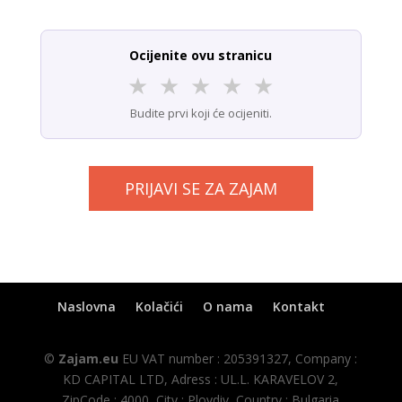
Ocijenite ovu stranicu
★
★
★
★
★
Budite prvi koji će ocijeniti.
PRIJAVI SE ZA ZAJAM
Naslovna
Kolačići
O nama
Kontakt
©
Zajam.eu
EU VAT number : 205391327, Company :
KD CAPITAL LTD, Adress : UL.L. KARAVELOV 2,
ZipCode : 4000, City : Plovdiv, Country : Bulgaria