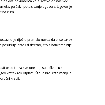
eno na dva dokumenta koje svatko od nas već
erneta, pa čak i potpisivanje ugovora. Ugovor je
tina eura.
ostavno je riječ o premalo novca da bi se takav
se posuđuje brzo i diskretno, što s bankama nije
ti osobito za sve one koji su u škripcu s
gov kratak rok otplate. Što je broj rata manji, a
oročni kredit.