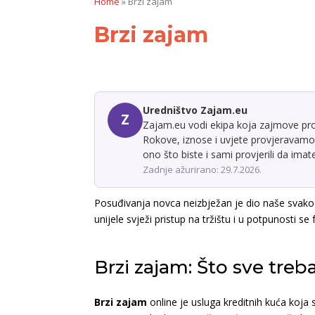
Home
»
Brzi zajam
Brzi zajam
Uredništvo Zajam.eu
Z
Zajam.eu vodi ekipa koja zajmove prom
Rokove, iznose i uvjete provjeravamo 
ono što biste i sami provjerili da ima
Zadnje ažurirano: 29.7.2026.
Posuđivanja novca neizbježan je dio naše svakodn
unijele svježi pristup na tržištu i u potpunosti s
Brzi zajam: Što sve treba
Brzi zajam
online je usluga kreditnih kuća koja 