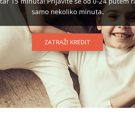
ar 15 minuta! Prijavite se od 0-24 putem r
samo nekoliko minuta.
ZATRAŽI KREDIT