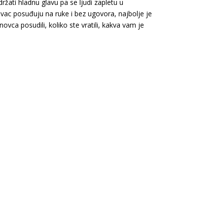
ržati hladnu glavu pa se ljudi zapletu u
novac posuđuju na ruke i bez ugovora, najbolje je
vca posudili, koliko ste vratili, kakva vam je