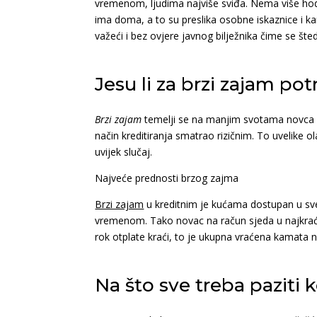
vremenom, ljudima najviše sviđa. Nema više hod
ima doma, a to su preslika osobne iskaznice i ka
važeći i bez ovjere javnog bilježnika čime se šte
Jesu li za brzi zajam pot
Brzi zajam
temelji se na manjim svotama novca zb
način kreditiranja smatrao rizičnim. To uvelike o
uvijek slučaj.
Najveće prednosti brzog zajma
Brzi zajam
u kreditnim je kućama dostupan u sveg
vremenom. Tako novac na račun sjeda u najkra
rok otplate kraći, to je ukupna vraćena kamata 
Na što sve treba paziti 