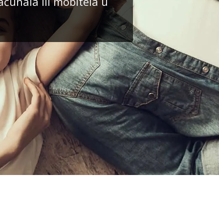
ačunala ili mobitela u