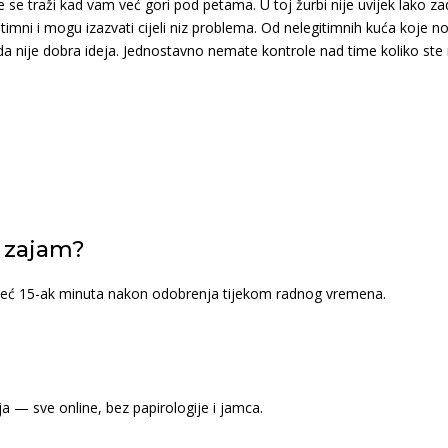
se traži kad vam već gori pod petama. U toj žurbi nije uvijek lako zad
itimni i mogu izazvati cijeli niz problema. Od nelegitimnih kuća koje 
a nije dobra ideja. Jednostavno nemate kontrole nad time koliko ste no
i zajam?
 već 15-ak minuta nakon odobrenja tijekom radnog vremena.
ja — sve online, bez papirologije i jamca.