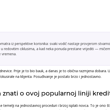
atra iz perspektive korisnika: svaki vodič nastaje provjerom stvarno
u redovitim ciklusima, a kad neka ponuda prestane vrijediti — mičemo
te vremena.
evice. Prije je to bio bauk, a danas je to obična razmjena dobara. U
e fokusirale na klijenta. Posuđivanje je postalo brzo i jednostavno.
 znati o ovoj popularnoj liniji kredi
se temelji na jednostavnoj proceduri i brzoj isplati novca. To je ono š