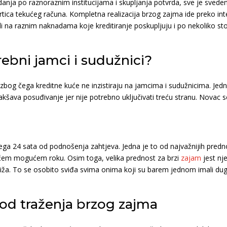
anja po raznoraznim institucijama i skupljanja potvrda, sve je sved
rtica tekućeg računa. Kompletna realizacija brzog zajma ide preko int
di na raznim naknadama koje kreditiranje poskupljuju i po nekoliko sto
rebni jamci i sudužnici?
og čega kreditne kuće ne inzistiraju na jamcima i sudužnicima. Jedn
lakšava posuđivanje jer nije potrebno uključivati treću stranu. Novac 
a 24 sata od podnošenja zahtjeva. Jedna je to od najvažnijih prednos
ćem mogućem roku. Osim toga, velika prednost za brzi
zajam
jest nje
niža. To se osobito sviđa svima onima koji su barem jednom imali dug
kod traženja brzog zajma