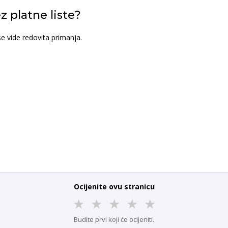
z platne liste?
se vide redovita primanja.
Ocijenite ovu stranicu
★
★
★
★
★
Budite prvi koji će ocijeniti.