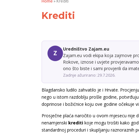
Home
»
Krediti
Krediti
Uredništvo Zajam.eu
Z
Zajam.eu vodi ekipa koja zajmove prom
Rokove, iznose i uvjete provjeravamo 
ono što biste i sami provjerili da ima
Zadnje ažurirano: 29.7.2026.
Blagdansko ludilo zahvatilo je i Hrvate. Procjenj
nego u istom razdoblju prošle godine, potvrđuju
doprinose i božićnice koju ove godine očekuje v
Prosječne plaća naročito u ovom mjesecu nije dov
nenamjenski
krediti
koje mogu trošiti kako god
standardnoj proceduri i skupljanju raznoraznih p