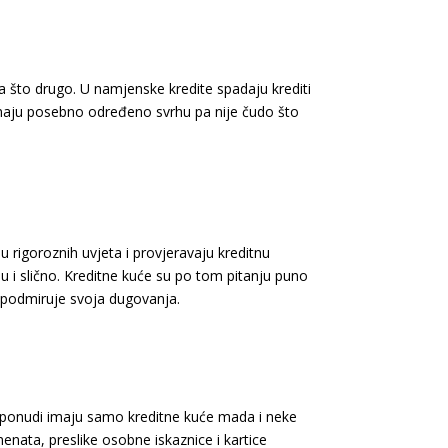
a što drugo. U namjenske kredite spadaju krediti
nemaju posebno određeno svrhu pa nije čudo što
rigoroznih uvjeta i provjeravaju kreditnu
u i slično. Kreditne kuće su po tom pitanju puno
no podmiruje svoja dugovanja.
joj ponudi imaju samo kreditne kuće mada i neke
nata, preslike osobne iskaznice i kartice