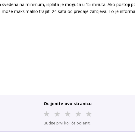
a svedena na minimum, isplata je moguća u 15 minuta. Ako postoji pove
ta može maksimalno trajati 24 sata od predaje zahtjeva. To je informac
Ocijenite ovu stranicu
★
★
★
★
★
Budite prvi koji će ocijeniti.