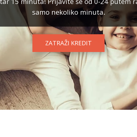
ar 15 minuta! Prijavite se od 0-24 putem r
samo nekoliko minuta.
ZATRAŽI KREDIT