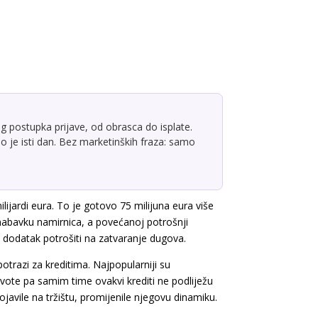
g postupka prijave, od obrasca do isplate.
 je isti dan. Bez marketinških fraza: samo
lijardi eura. To je gotovo 75 milijuna eura više
nabavku namirnica, a povećanoj potrošnji
 dodatak potrošiti na zatvaranje dugova.
otrazi za kreditima. Najpopularniji su
svote pa samim time ovakvi krediti ne podliježu
javile na tržištu, promijenile njegovu dinamiku.