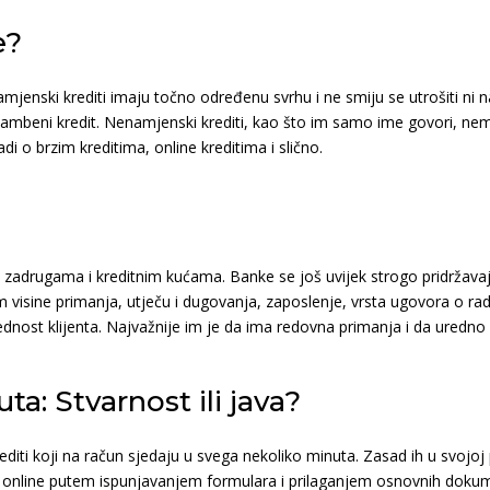
e?
jenski krediti imaju točno određenu svrhu i ne smiju se utrošiti ni n
 stambeni kredit. Nenamjenski krediti, kao što im samo ime govori, 
di o brzim kreditima, online kreditima i slično.
adrugama i kreditnim kućama. Banke se još uvijek strogo pridržavaju 
m visine primanja, utječu i dugovanja, zaposlenje, vrsta ugovora o rad
 urednost klijenta. Najvažnije im je da ima redovna primanja i da ured
ta: Stvarnost ili java?
 krediti koji na račun sjedaju u svega nekoliko minuta. Zasad ih u svo
i online putem ispunjavanjem formulara i prilaganjem osnovnih dokume