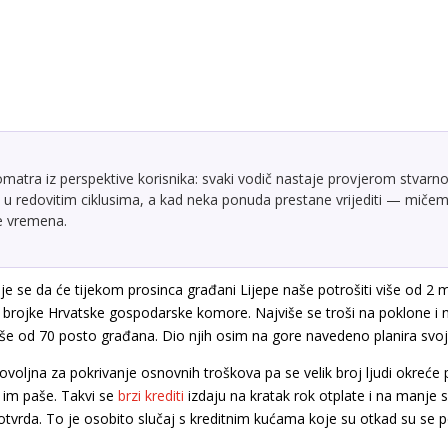
atra iz perspektive korisnika: svaki vodič nastaje provjerom stvarno
u redovitim ciklusima, a kad neka ponuda prestane vrijediti — mičemo
te vremena.
uje se da će tijekom prosinca građani Lijepe naše potrošiti više od 2 mi
 brojke Hrvatske gospodarske komore. Najviše se troši na poklone i 
iše od 70 posto građana. Dio njih osim na gore navedeno planira svoj
oljna za pokrivanje osnovnih troškova pa se velik broj ljudi okreće p
 im paše. Takvi se
brzi krediti
izdaju na kratak rok otplate i na manje 
otvrda. To je osobito slučaj s kreditnim kućama koje su otkad su se po