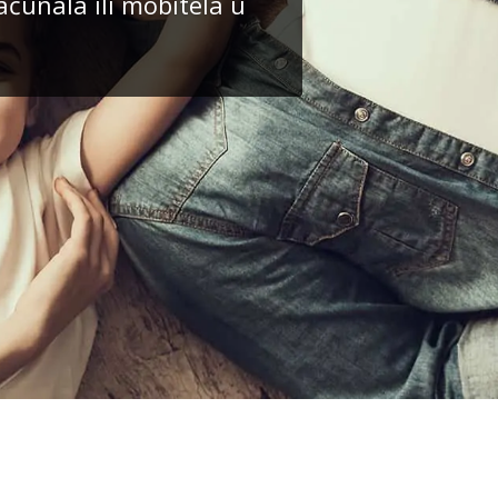
ačunala ili mobitela u