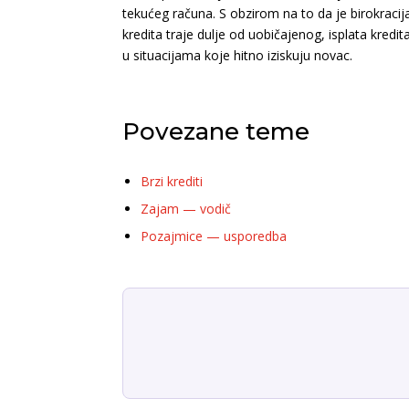
tekućeg računa. S obzirom na to da je birokracij
kredita traje dulje od uobičajenog, isplata kredi
u situacijama koje hitno iziskuju novac.
Povezane teme
Brzi krediti
Zajam — vodič
Pozajmice — usporedba