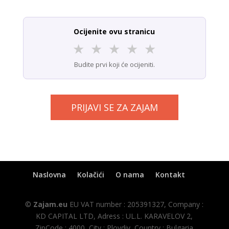
Ocijenite ovu stranicu
★
★
★
★
★
Budite prvi koji će ocijeniti.
PRIJAVI SE ZA ZAJAM
Naslovna
Kolačići
O nama
Kontakt
©
Zajam.eu
EU VAT number : 205391327, Company :
KD CAPITAL LTD, Adress : UL.L. KARAVELOV 2,
ZipCode : 4000, City : Plovdiv, Country : Bulgaria