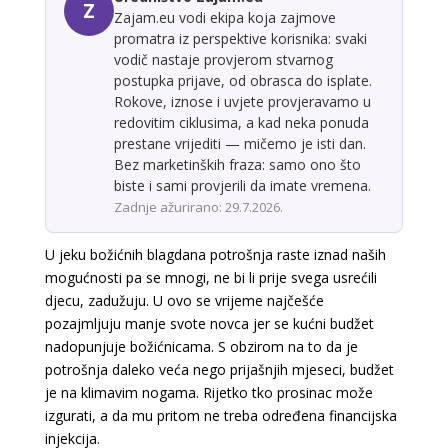
Z
Zajam.eu vodi ekipa koja zajmove
promatra iz perspektive korisnika: svaki
vodič nastaje provjerom stvarnog
postupka prijave, od obrasca do isplate.
Rokove, iznose i uvjete provjeravamo u
redovitim ciklusima, a kad neka ponuda
prestane vrijediti — mičemo je isti dan.
Bez marketinških fraza: samo ono što
biste i sami provjerili da imate vremena.
Zadnje ažurirano: 29.7.2026.
U jeku božićnih blagdana potrošnja raste iznad naših
mogućnosti pa se mnogi, ne bi li prije svega usrećili
djecu, zadužuju. U ovo se vrijeme najčešće
pozajmljuju manje svote novca jer se kućni budžet
nadopunjuje božićnicama. S obzirom na to da je
potrošnja daleko veća nego prijašnjih mjeseci, budžet
je na klimavim nogama. Rijetko tko prosinac može
izgurati, a da mu pritom ne treba određena financijska
injekcija.