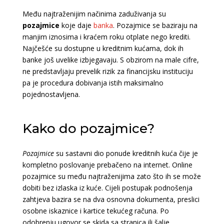
Među najtraženijim načinima zaduživanja su
pozajmice
koje daje
banka
. Pozajmice se baziraju na
manjim iznosima i kraćem roku otplate nego krediti.
Najčešće su dostupne u kreditnim kućama, dok ih
banke još uvelike izbjegavaju. S obzirom na male cifre,
ne predstavljaju prevelik rizik za financijsku instituciju
pa je procedura dobivanja istih maksimalno
pojednostavljena.
Kako do pozajmice?
Pozajmice
su sastavni dio ponude kreditnih kuća čije je
kompletno poslovanje prebačeno na internet. Online
pozajmice su među najtraženijima zato što ih se može
dobiti bez izlaska iz kuće. Cijeli postupak podnošenja
zahtjeva bazira se na dva osnovna dokumenta, preslici
osobne iskaznice i kartice tekućeg računa. Po
odobrenju ugovor se skida sa stranica ili šalje