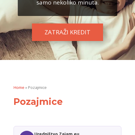
samo nekoliko minuta.
ZATRAŽI KREDIT
Home
»
Pozajmice
Pozajmice
Uredništvo Zajam.eu