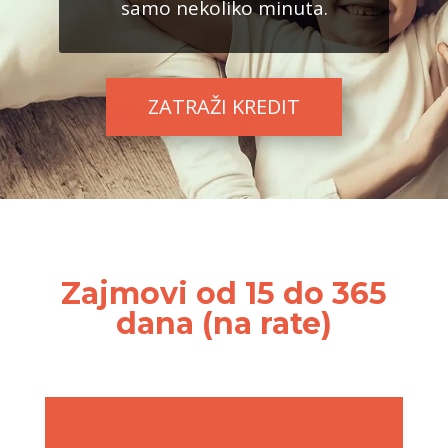
samo nekoliko minuta.
ZATRAŽI KREDIT
Zajmovi od 15 do 365
dana (na rate)