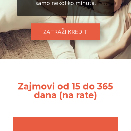
samo nekoliko minuta.
ZATRAŽI KREDIT
Zajmovi od 15 do 365
dana (na rate)