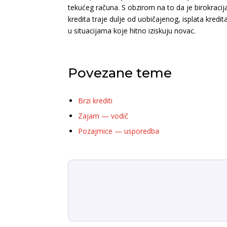
tekućeg računa. S obzirom na to da je birokracij
kredita traje dulje od uobičajenog, isplata kredi
u situacijama koje hitno iziskuju novac.
Povezane teme
Brzi krediti
Zajam — vodič
Pozajmice — usporedba