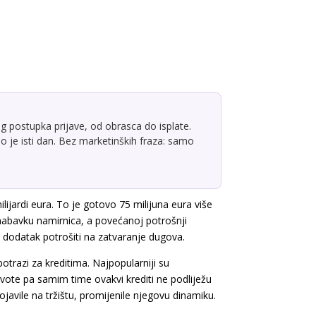
g postupka prijave, od obrasca do isplate.
 je isti dan. Bez marketinških fraza: samo
lijardi eura. To je gotovo 75 milijuna eura više
nabavku namirnica, a povećanoj potrošnji
 dodatak potrošiti na zatvaranje dugova.
otrazi za kreditima. Najpopularniji su
svote pa samim time ovakvi krediti ne podliježu
javile na tržištu, promijenile njegovu dinamiku.