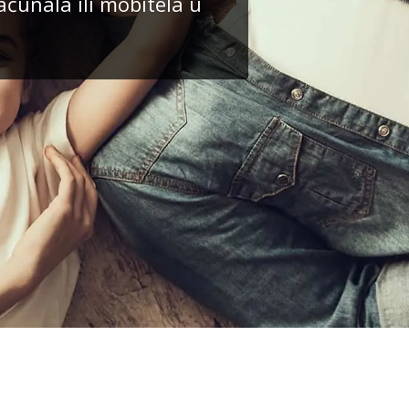
ačunala ili mobitela u