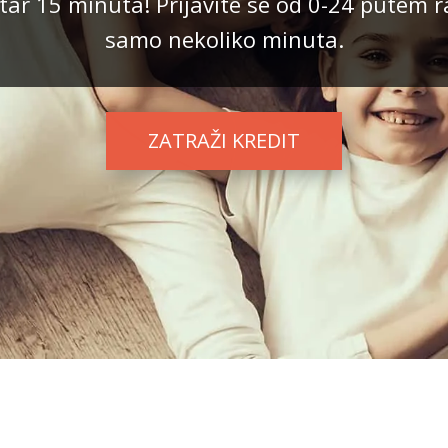
ar 15 minuta! Prijavite se od 0-24 putem r
samo nekoliko minuta.
ZATRAŽI KREDIT