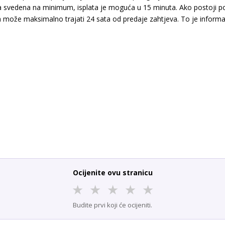
a svedena na minimum, isplata je moguća u 15 minuta. Ako postoji pove
ta može maksimalno trajati 24 sata od predaje zahtjeva. To je informac
Ocijenite ovu stranicu
★
★
★
★
★
Budite prvi koji će ocijeniti.