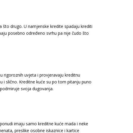
a što drugo. U namjenske kredite spadaju krediti
nemaju posebno određeno svrhu pa nije čudo što
rigoroznih uvjeta i provjeravaju kreditnu
u i slično. Kreditne kuće su po tom pitanju puno
no podmiruje svoja dugovanja.
joj ponudi imaju samo kreditne kuće mada i neke
nata, preslike osobne iskaznice i kartice