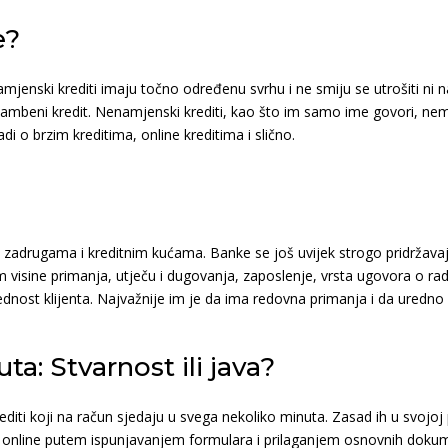
e?
jenski krediti imaju točno određenu svrhu i ne smiju se utrošiti ni n
 stambeni kredit. Nenamjenski krediti, kao što im samo ime govori, 
di o brzim kreditima, online kreditima i slično.
adrugama i kreditnim kućama. Banke se još uvijek strogo pridržavaju 
m visine primanja, utječu i dugovanja, zaposlenje, vrsta ugovora o rad
 urednost klijenta. Najvažnije im je da ima redovna primanja i da ured
ta: Stvarnost ili java?
 krediti koji na račun sjedaju u svega nekoliko minuta. Zasad ih u svo
i online putem ispunjavanjem formulara i prilaganjem osnovnih dokume