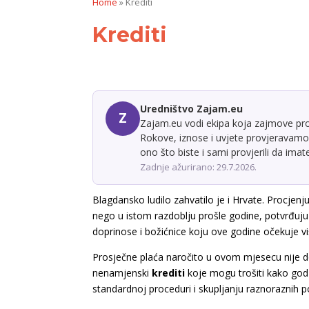
Home
»
Krediti
Krediti
Uredništvo Zajam.eu
Z
Zajam.eu vodi ekipa koja zajmove prom
Rokove, iznose i uvjete provjeravamo 
ono što biste i sami provjerili da ima
Zadnje ažurirano: 29.7.2026.
Blagdansko ludilo zahvatilo je i Hrvate. Procjenj
nego u istom razdoblju prošle godine, potvrđuju
doprinose i božićnice koju ove godine očekuje v
Prosječne plaća naročito u ovom mjesecu nije dov
nenamjenski
krediti
koje mogu trošiti kako god
standardnoj proceduri i skupljanju raznoraznih p