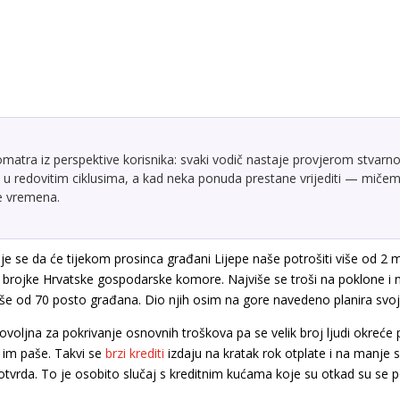
atra iz perspektive korisnika: svaki vodič nastaje provjerom stvarno
u redovitim ciklusima, a kad neka ponuda prestane vrijediti — mičemo
te vremena.
uje se da će tijekom prosinca građani Lijepe naše potrošiti više od 2 mi
 brojke Hrvatske gospodarske komore. Najviše se troši na poklone i 
iše od 70 posto građana. Dio njih osim na gore navedeno planira svoj
oljna za pokrivanje osnovnih troškova pa se velik broj ljudi okreće p
 im paše. Takvi se
brzi krediti
izdaju na kratak rok otplate i na manje 
otvrda. To je osobito slučaj s kreditnim kućama koje su otkad su se po