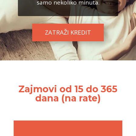
samo nekoliko minuta.
ZATRAŽI KREDIT
Zajmovi od 15 do 365
dana (na rate)