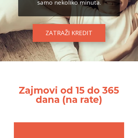
samo nekoliko minuta.
ZATRAŽI KREDIT
Zajmovi od 15 do 365
dana (na rate)