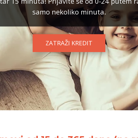
ar 15 minuta! Prijavite se od 0-24 putem r
samo nekoliko minuta.
ZATRAŽI KREDIT