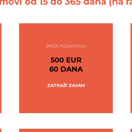
movi od 15 do 365 dana (na r
BRZA POZAJMICA
500 EUR
60 DANA
ZATRAŽI ZAJAM