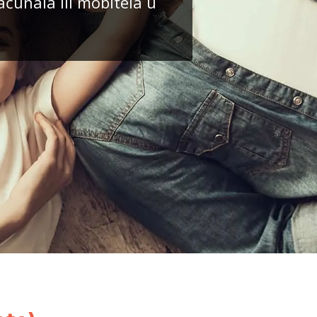
ačunala ili mobitela u