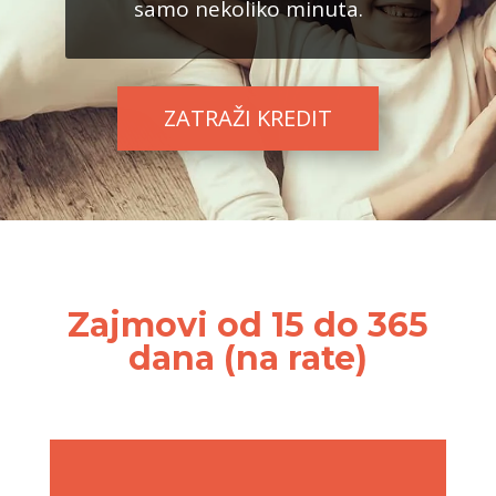
samo nekoliko minuta.
ZATRAŽI KREDIT
Zajmovi od 15 do 365
dana (na rate)