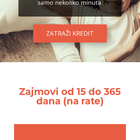
samo nekoliko minuta.
ZATRAŽI KREDIT
Zajmovi od 15 do 365
dana (na rate)